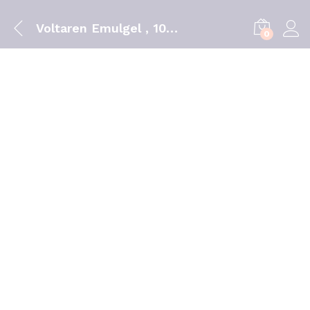
Voltaren Emulgel , 10 mg/g Bisnaga 120 g Gel
0