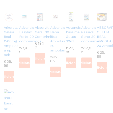
Arkoreal
Advancis
Absorvit
Advancis
Advancis
Advancis
ABSORVI
Geleia
Easylax
Geral 30
Hepa
Passimela
Passival
GELEIA
Real
Forte 20
Comprimidos
Plus
Gotas
Sono 30
REAL
1500mg
comprimidos
Ampolas
30ml
comprimidos
AMPOLA
€
19,1
Ampx20
20
20 Ampol
7
€
7,4
€
22,
€
12,9
amp
ampolas
9
89
5
€
25,
beb
99
€
32,
Adicionar
85
€
29,
Adicionar
Adicionar
Adicionar
99
Adicionar
Adicionar
Adicionar