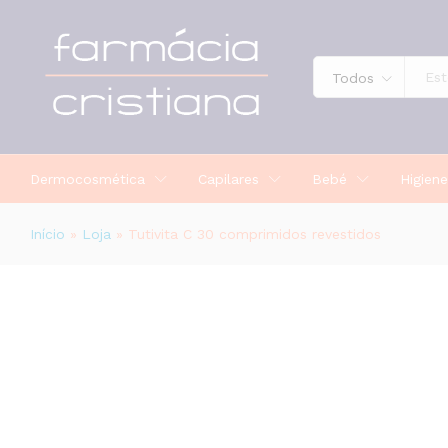
Tutivita C 30 comprimidos revestid
Descrição
Todos
Dermocosmética
Capilares
Bebé
Higiene
Início
»
Loja
»
Tutivita C 30 comprimidos revestidos