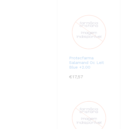
Protecfarma
Salamand Oc Leit
Blue +2.00
€
17,57