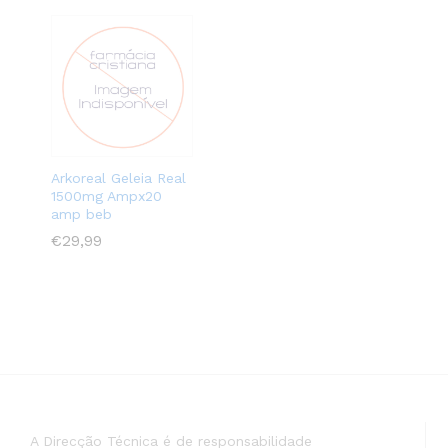
Arkoreal Geleia Real
1500mg Ampx20
amp beb
€
€
29,99
29,99
A Direcção Técnica é de responsabilidade