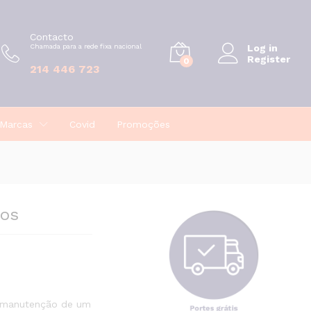
€
16,83
Contacto
Chamada para a rede fixa nacional
Log in
Register
0
214 446 723
Marcas
Covid
Promoções
dos
a manutenção de um