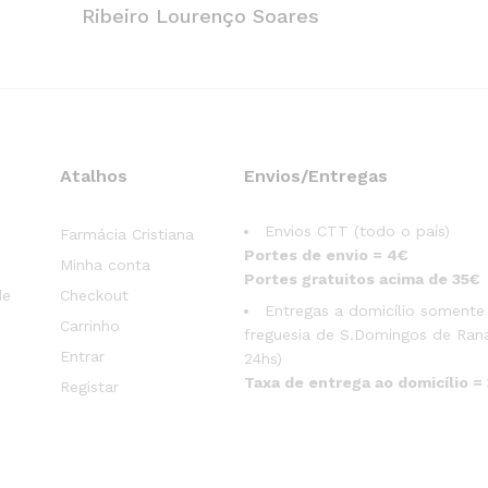
Ribeiro Lourenço Soares
Atalhos
Envios/Entregas
Envios CTT (todo o país)
Farmácia Cristiana
Portes de envio = 4€
Minha conta
Portes gratuitos acima de 35€
de
Checkout
Entregas a domicílio somente
Carrinho
freguesia de S.Domingos de Rana
Entrar
24hs)
Taxa de entrega ao domicílio =
Registar