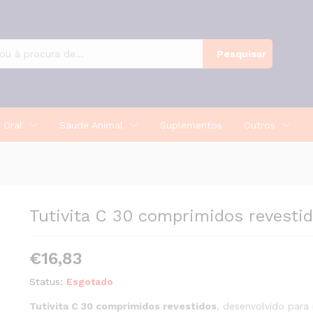
os
Pesquisar
 Oral
Saude Animal
Suplementos
Outros
Tutivita C 30 comprimidos revesti
€
16,83
Status:
Esgotado
Tutivita C 30 comprimidos revestidos
, desenvolvido par