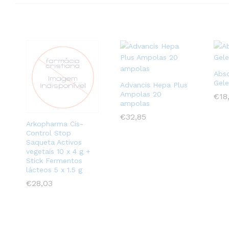
Abso
Gele
Advancis Hepa Plus
Ampolas 20
€
€
18
18
ampolas
€
€
32,85
32,85
Arkopharma Cis-
Control Stop
Saqueta Activos
vegetais 10 x 4 g +
Stick Fermentos
lácteos 5 x 1.5 g
€
€
28,03
28,03