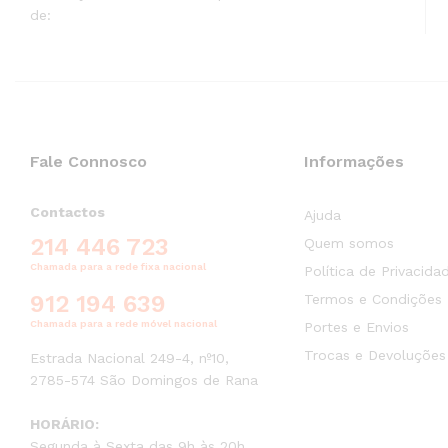
de:
Fale Connosco
Informações
Contactos
Ajuda
214 446 723
Quem somos
Chamada para a rede fixa nacional
Política de Privacida
912 194 639
Termos e Condições
Chamada para a rede móvel nacional
Portes e Envios
Trocas e Devoluções
Estrada Nacional 249-4, nº10,
2785-574 São Domingos de Rana
HORÁRIO:
Segunda à Sexta das 9h às 20h