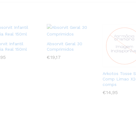
rvit Infantil
Absorvit Geral 30
ia Real 150ml
Comprimidos
,95
,95
€
€
19,17
19,17
Arkotos Tosse 
Comp Limao X2
comps
€
€
14,95
14,95