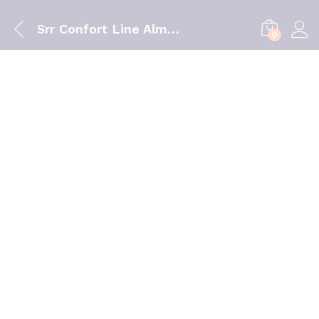
Srr Confort Line Almof Classica 60X40X12
0