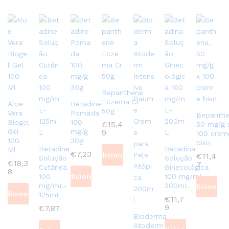
Bepanthene
Eczema Cr
Aloe
Betadine
50g
Vera
Pomada
Bepanthe
Biogel
100
€
15,4
50 mg/g 
Gel
mg/g
9
100 crem
100
30g
bisn
Betadine
Betadina
Ml
€
7,23
Adicionar
€
11,4
Solução
Solução
€
18,3
7
Cutânea
Ginecológica
8
100
Adicionar
100 mg/mL-
mg/mL-
200mL
Adicionar
Adicionar
125mL
€
11,7
9
€
7,87
Bioderma
Atoderm