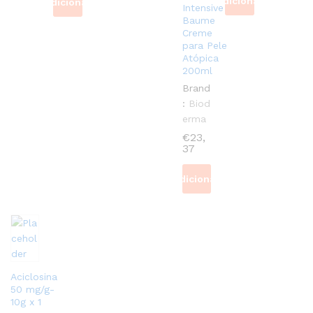
Adicionar
Adicionar
Intensive
Baume
Creme
para Pele
Atópica
200ml
Brand
:
Biod
erma
€
23,
37
Adicionar
Aciclosina
50 mg/g-
10g x 1