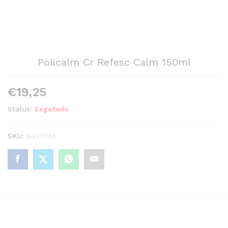
Policalm Cr Refesc Calm 150ml
€
19,25
Status:
Esgotado
SKU:
6437046