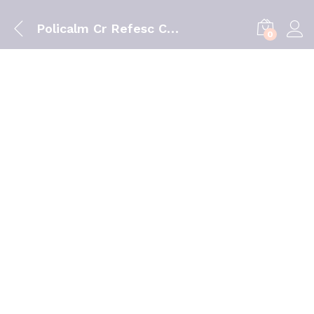
Policalm Cr Refesc Calm 150ml
0