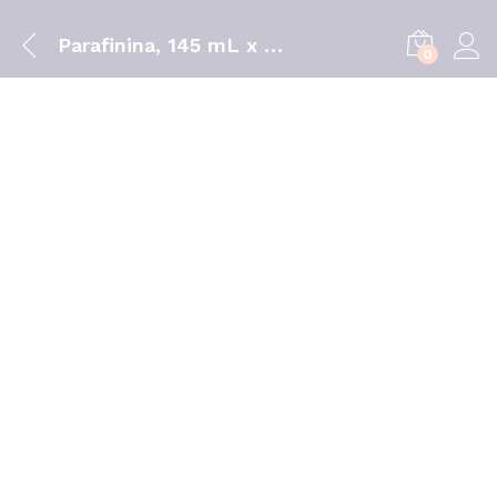
Parafinina, 145 mL x 1 sol oral mL
0