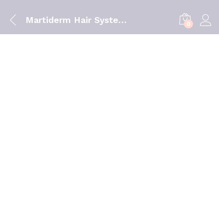
Martiderm Hair System Amp Queda X 28
0