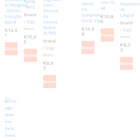
Spray
Chx 75
Verniz
Raspador
0.74mg/mL
Clinic
70ml
Ml
De
de
-200mL
Escova
Brand
Duraphat
Língua
€
10,8
Solução
de
5000 51g
9
:
Elgy
Bucal
Dentes
Brand
Suave
dium
€
14,9
€
13,4
:
Elgy
15/100
8
1
Adicionar
€
15,9
dium
Brand
5
€
8,3
Adicionar
:
Elgy
Adicionar
3
dium
Adicionar
€
8,9
Adicionar
5
Adicionar