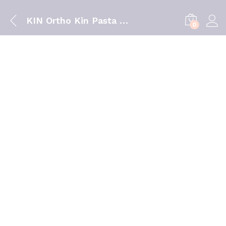
KIN Ortho Kin Pasta Dentífrica Sabor Morango/Menta 75ml
0