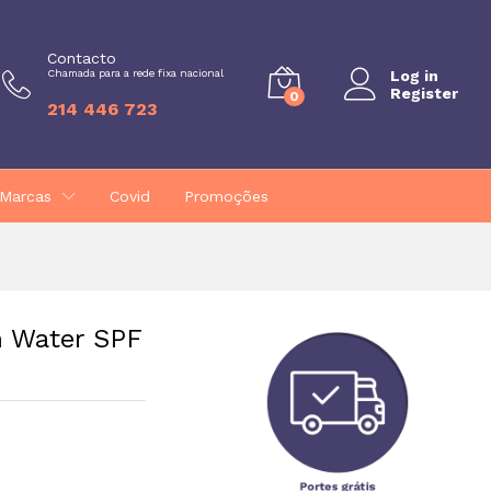
€
38,25
Contacto
Chamada para a rede fixa nacional
Log in
Register
0
214 446 723
Marcas
Covid
Promoções
n Water SPF