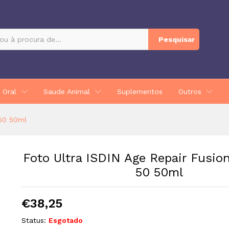
n Water SPF 50 50ml
Pesquisar
 Oral
Saude Animal
Suplementos
Outros
 50 50ml
Foto Ultra ISDIN Age Repair Fusio
50 50ml
€
38,25
Status:
Esgotado