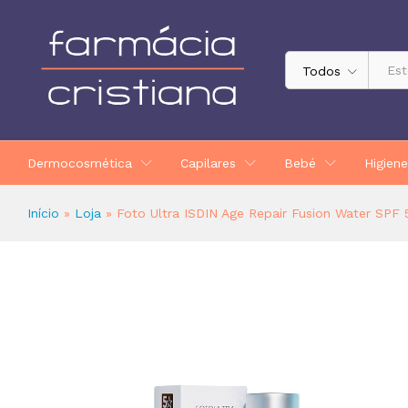
Foto Ultra ISDIN Age Repair Fusio
Descrição
Todos
Dermocosmética
Capilares
Bebé
Higiene
Início
»
Loja
»
Foto Ultra ISDIN Age Repair Fusion Water SPF