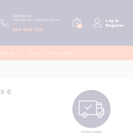
€
6,20
Contacto
Chamada para a rede fixa nacional
Log in
Register
0
214 446 723
Marcas
Covid
Promoções
 X 6