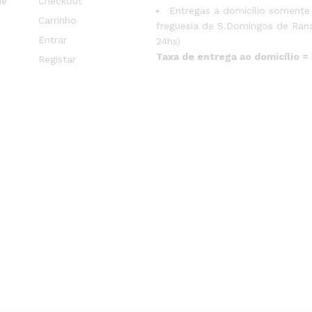
de
Checkout
Entregas a domicílio somente
Carrinho
freguesia de S.Domingos de Rana
Entrar
24hs)
Taxa de entrega ao domicílio =
Registar