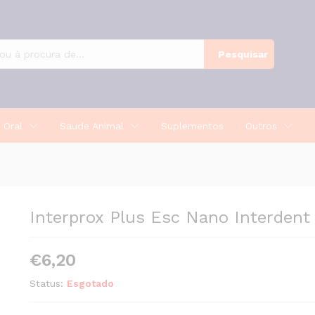
X 6
Pesquisar
 Oral
Saude Animal
Suplementos
Outros
Interprox Plus Esc Nano Interdent
€
6,20
Status:
Esgotado