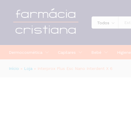
Interprox Plus Esc Nano Interdent 
Todos
Dermocosmética
Capilares
Bebé
Higiene
Início
»
Loja
»
Interprox Plus Esc Nano Interdent X 6