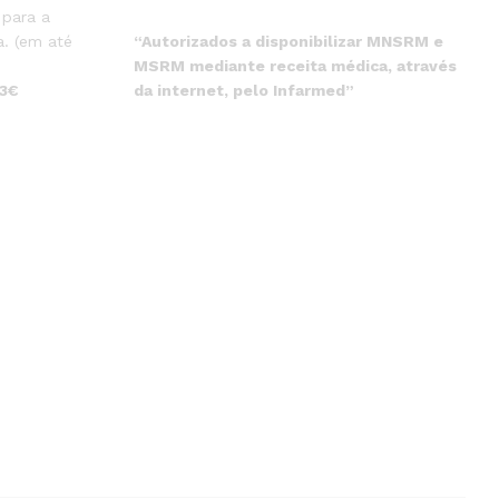
 para a
“Autorizados a disponibilizar MNSRM e
. (em até
MSRM mediante receita médica, através
da internet, pelo Infarmed”
 3€