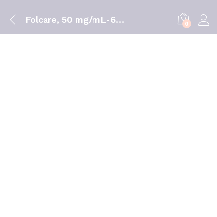
Folcare, 50 mg/mL-60 mL x 4 sol cut
0