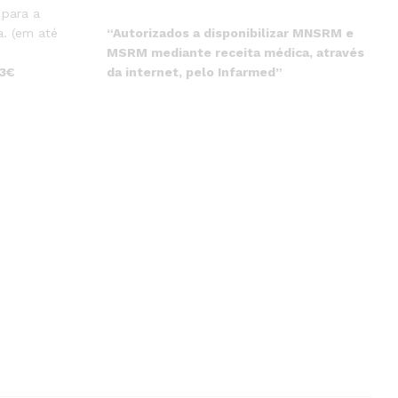
 para a
“Autorizados a disponibilizar MNSRM e
. (em até
MSRM mediante receita médica, através
da internet, pelo Infarmed”
 3€