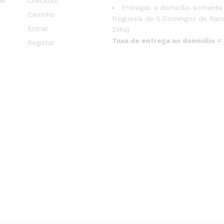
de
Checkout
Entregas a domicílio somente
Carrinho
freguesia de S.Domingos de Rana
Entrar
24hs)
Taxa de entrega ao domicílio =
Registar