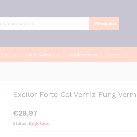
 30Ml
Pesquisar
 Oral
Saude Animal
Suplementos
Outros
Excilor Forte Col Verniz Fung Ver
€
29,97
Status:
Esgotado