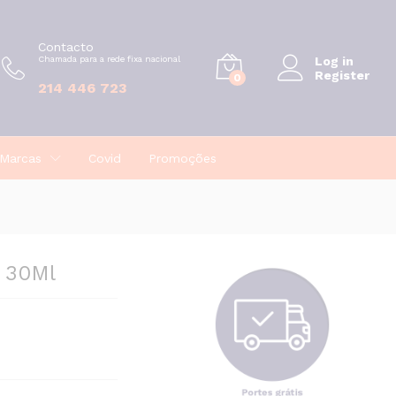
€
29,97
Contacto
Chamada para a rede fixa nacional
Log in
Register
0
214 446 723
Marcas
Covid
Promoções
m 30Ml