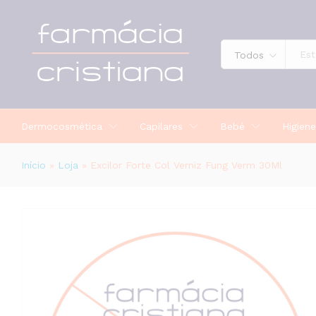
Excilor Forte Col Verniz Fung Verm
Todos
Dermocosmética
Capilares
Bebé
Higiene
Início
»
Loja
»
Excilor Forte Col Verniz Fung Verm 30Ml