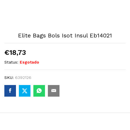
Elite Bags Bols Isot Insul Eb14021
€
18,73
Status:
Esgotado
SKU:
6392126