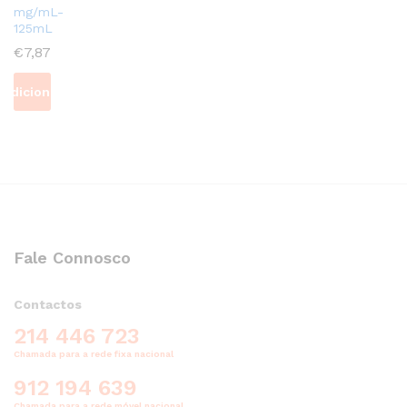
mg/mL-
125mL
€
7,87
Adicionar
Fale Connosco
Contactos
214 446 723
Chamada para a rede fixa nacional
912 194 639
Chamada para a rede móvel nacional