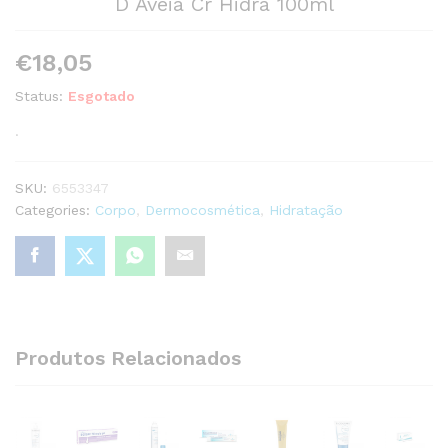
D Aveia Cr Hidra 100ml
€
18,05
Status:
Esgotado
.
SKU:
6553347
Categories:
Corpo
,
Dermocosmética
,
Hidratação
Produtos Relacionados