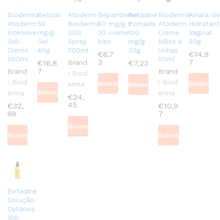
Bioderma
Benzac
Atoderm
Bepanthene,
Betadine
Bioderma
Ainara Ge
Atoderm
50
Bioderma
50 mg/g x
Pomada
Atoderm
Hidratant
Intensive
mg/g
SOS
30 creme
100
Creme
Vaginal
Gel-
Gel
Spray
bisn
mg/g
Mãos e
30g
Creme
40g
200ml
30g
Unhas
€
6,7
€
14,9
500ml
50ml
3
7
€
16,8
Brand
€
7,23
7
Brand
Brand
:
Biod
:
Biod
:
Biod
Adicionar
Adicionar
erma
Adicionar
Adicionar
erma
erma
€
24,
45
€
32,
€
10,9
99
7
Adicionar
Adicionar
Adicionar
Betadine
Solução
Cutânea
100