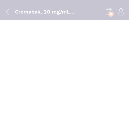
Cromabak, 20 mg/mL-10 mL x 1 sol col
0