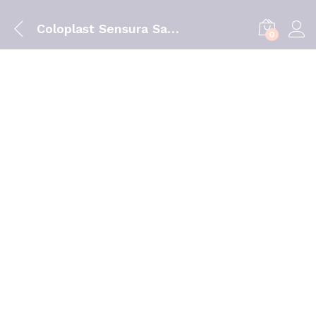
Coloplast Sensura Sac Col 10-66mmx30 15420
0