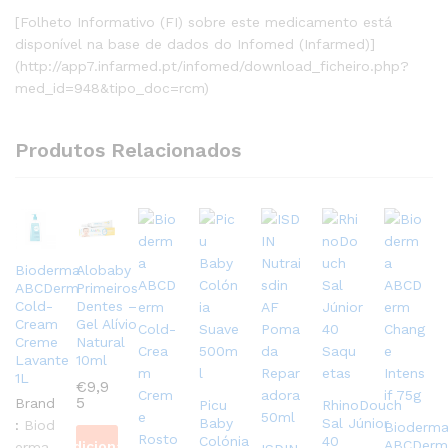
[Folheto Informativo (FI) sobre este medicamento está
disponível na base de dados do Infomed (Infarmed)]
(http://app7.infarmed.pt/infomed/download_ficheiro.php?
med_id=948&tipo_doc=rcm)
Produtos Relacionados
Bioderma
Alobaby
ABCDerm
Primeiros
Cold-
Dentes –
Cream
Gel Alívio
Creme
Natural
Lavante
10ml
1L
€
9,9
5
Brand
Picu
RhinoDouch
Baby
Sal Júnior
:
Biod
Bioderm
Colónia
40
ABCDerm
Adicionar
erma