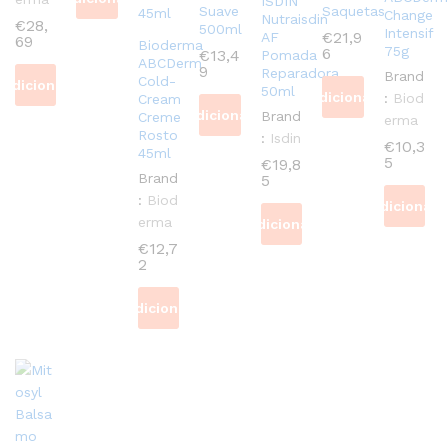
ISDIN
Suave
Saquetas
Change
Nutraisdin
€
28,
500ml
Intensif
€
21,9
AF
69
Bioderma
75g
6
€
13,4
Pomada
ABCDerm
9
Reparadora
Brand
Cold-
Adicionar
50ml
Adicionar
:
Biod
Cream
Adicionar
Brand
Creme
erma
Rosto
:
Isdin
€
10,3
45ml
5
€
19,8
Brand
5
:
Biod
Adicionar
erma
Adicionar
€
12,7
2
Adicionar