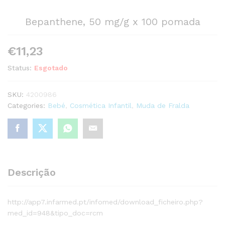
Bepanthene, 50 mg/g x 100 pomada
€
11,23
Status:
Esgotado
SKU:
4200986
Categories:
Bebé
,
Cosmética Infantil
,
Muda de Fralda
Descrição
http://app7.infarmed.pt/infomed/download_ficheiro.php?
med_id=948&tipo_doc=rcm