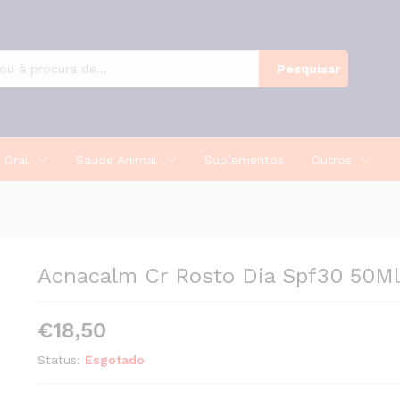
Pesquisar
 Oral
Saude Animal
Suplementos
Outros
Acnacalm Cr Rosto Dia Spf30 50Ml
€
18,50
Status:
Esgotado