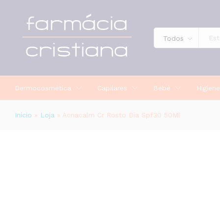
Acnacalm Cr Rosto Dia Spf30 50Ml
Todos
Dermocosmética
Capilares
Bebé
Higiene
Início
»
Loja
»
Acnacalm Cr Rosto Dia Spf30 50Ml