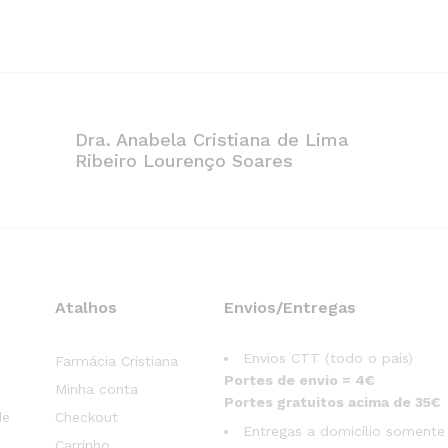
Dra. Anabela Cristiana de Lima
Ribeiro Lourenço Soares
Atalhos
Envios/Entregas
Envios CTT (todo o país)
Farmácia Cristiana
Portes de envio = 4€
Minha conta
Portes gratuitos acima de 35€
de
Checkout
Entregas a domicílio somente
Carrinho