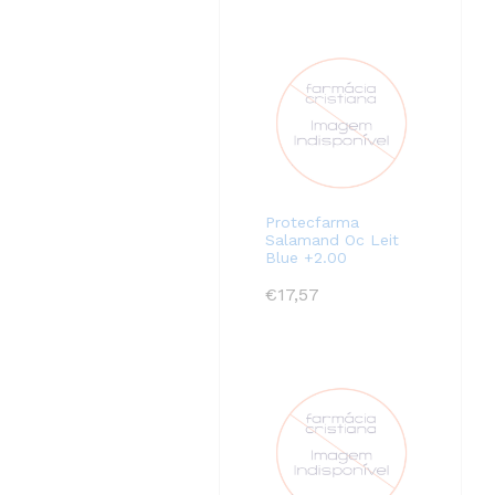
Protecfarma
Salamand Oc Leit
Blue +2.00
€
17,57