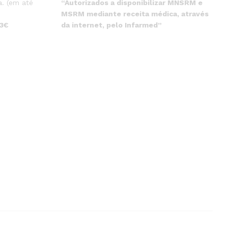
“Autorizados a disponibilizar MNSRM e
. (em até
MSRM mediante receita médica, através
da internet, pelo Infarmed”
 3€