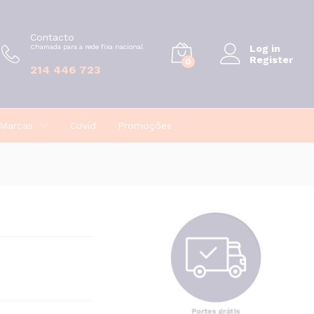
€
18,50
Contacto
Chamada para a rede fixa nacional
Log in
Register
0
214 446 723
Marcas
Covid
Promoções