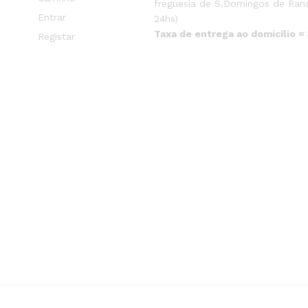
freguesia de S.Domingos de Rana
Entrar
24hs)
Taxa de entrega ao domicílio =
Registar